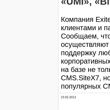
«UMI», «Bi
Компания Exit
клиентами и п
Сообщаем, что
осуществляют 
поддержку люб
корпоративных 
на базе не то
СМS.SiteX7, н
популярных С
23.02.2012