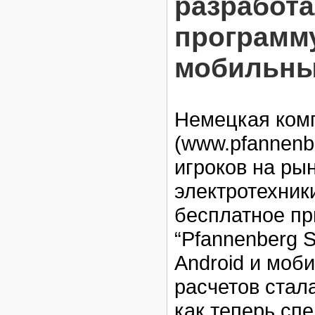
разработ
программу
мобильны
Немецкая ком
(www.pfannenb
игроков на ры
электротехник
бесплатное пр
“Pfannenberg S
Android и моб
расчетов стал
как теперь сп