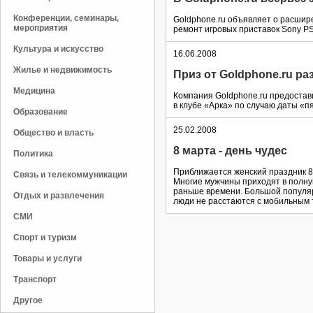
Конференции, семинары,
Goldphone.ru объявляет о расшир
мероприятия
ремонт игровых приставок Sony PS
Культура и искусство
16.06.2008
Жилье и недвижимость
Приз от Goldphone.ru р
Медицина
Компания Goldphone.ru предостав
в клубе «Арка» по случаю даты «п
Образование
25.02.2008
Общество и власть
8 марта - день чудес
Политика
Приближается женский праздник 8
Связь и телекоммуникации
Многие мужчины приходят в полную
раньше времени. Большой популя
Отдых и развлечения
люди не расстаются с мобильным т
СМИ
Спорт и туризм
Товары и услуги
Транспорт
Другое