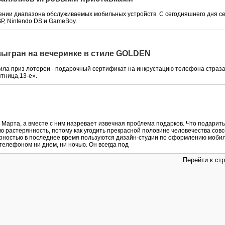
ении диапазона обслуживаемых мобильных устройств. С сегодняшнего дня се
P, Nintendo DS и GameВoy.
азыгран на вечеринке в стиле GOLDEN
ила приз лотереи - подарочный сертификат на инкрустацию телефона стразам
ятница,13-е».
 Марта, а вместе с ним назревает извечная проблема подарков. Что подарит
 растерянность, потому как угодить прекрасной половине человечества совсе
рностью в последнее время пользуются дизайн-студии по оформлению мобил
елефоном ни днем, ни ночью. Он всегда под
Перейти к ст