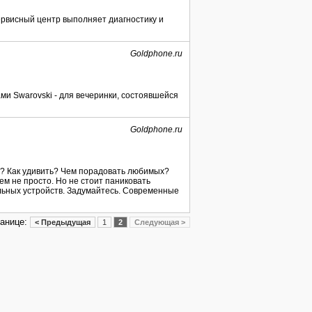
рвисный центр выполняет диагностику и
Goldphone.ru
и Swarovski - для вечеринки, состоявшейся
Goldphone.ru
ь? Как удивить? Чем порадовать любимых?
м не просто. Но не стоит паниковать
ьных устройств. Задумайтесь. Современные
ранице:
< Предыдущая
1
2
Следующая >