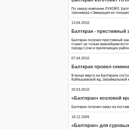
По заказу компании ЛУКОЙЛ, Балт
тренажера «Эвакуация из тонущег
13.04.2010
Балткран - престижный 
Балткран получил престижный зак
станет не только важнейшим источ
города Сочи и прилегающих район
07.04.2010
Балткран провел семин
В конце марта на Балткране сост
Куйбышевской жд, Забайкальской ж
25.03.2010
«Балткран» козловой кр
Балткран получил заказ на постав
18.12.2009
«Балткран» для суровы