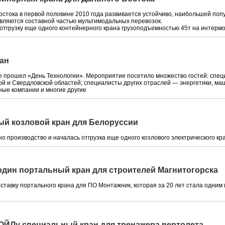
остока в первой половине 2010 года развивается устойчиво, наибольшей поп
являются составной частью мультимодальных перевозок.
отгрузку еще одного контейнерного крана грузоподъемностью 45т на интерм
ан
е прошел «День Технологии». Мероприятие посетило множество гостей: сп
ой и Свердловской областей; специалисты других отраслей — энергетики, м
ные компании и многие другие
ый козловой кран для Белоруссии
но производство и началась отгрузка еще одного козлового электрического кр
один портальный кран для строителей Магнитогорска
ставку портального крана для ПО Монтажник, которая за 20 лет стала одни
ОЙЛу специальный кран для тренажера вертолета