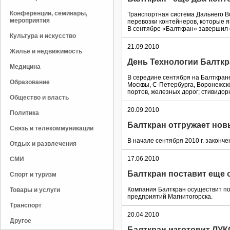
Конференции, семинары,
Транспортная система Дальнего В
мероприятия
перевозки контейнеров, которые 
В сентябре «Балткран» завершил 
Культура и искусство
21.09.2010
Жилье и недвижимость
День Технологии Балткр
Медицина
В середине сентября на Балткран
Образование
Москвы, С-Петербурга, Воронежск
портов, железных дорог; стивидор
Общество и власть
20.09.2010
Политика
Балткран отгружает нов
Связь и телекоммуникации
В начале сентября 2010 г. законче
Отдых и развлечения
17.06.2010
СМИ
Балткран поставит еще 
Спорт и туризм
Компания Балткран осуществит по
Товары и услуги
предприятий Магнитогорска.
Транспорт
20.04.2010
Другое
Балткран изготовит ЛУК