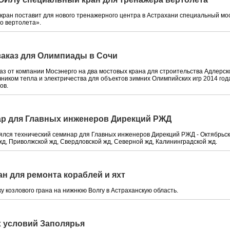
кран поставит для нового тренажерного центра в Астрахани специальный мос
о вертолета».
заказ для Олимпиады в Сочи
аз от компании Мосэнерго на два мостовых крана для строительства Адлерс
ником тепла и электричества для объектов зимних Олимпийских игр 2014 года
ов.
ар для Главных инженеров Дирекций РЖД
оялся технический семинар для Главных инженеров Дирекций РЖД - Октябрьск
д, Приволжской жд, Свердловской жд, Северной жд, Калининградской жд.
ан для ремонта кораблей и яхт
ку козлового грана на нижнюю Волгу в Астраханскую область.
х условий Заполярья