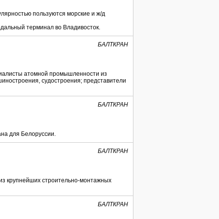
улярностью пользуются морские и ж/д
одальный терминал во Владивосток.
БАЛТКРАН
ециалисты атомной промышленности из
ашиностроения, судостроения; представители
БАЛТКРАН
ана для Белоруссии.
БАЛТКРАН
м из крупнейших строительно-монтажных
БАЛТКРАН