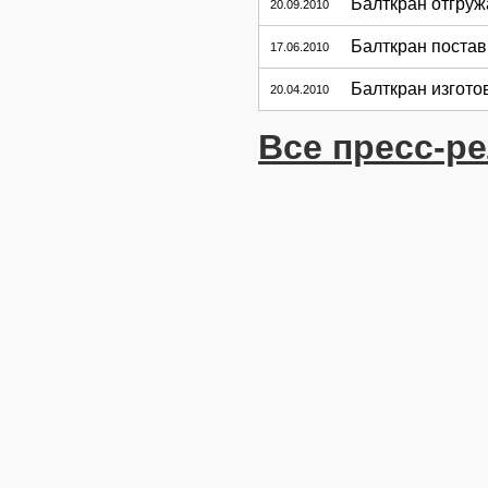
Балткран отгруж
20.09.2010
Балткран постав
17.06.2010
Балткран изгото
20.04.2010
Все пресс-р