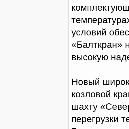
комплектующ
температурах
условий обе
«Балткран» 
высокую наде
Новый широк
козловой кра
шахту «Севе
перегрузки т