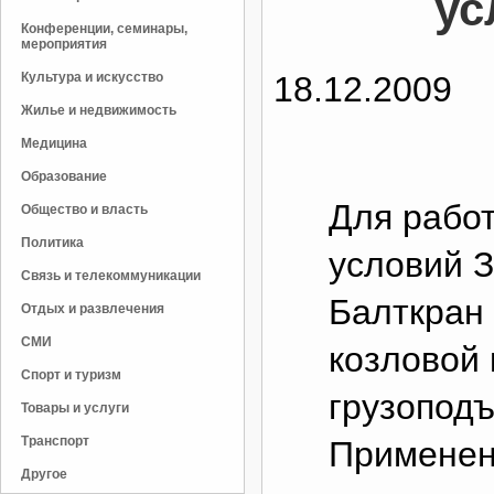
ус
Конференции, семинары,
мероприятия
Культура и искусство
18.12.2009
Жилье и недвижимость
Медицина
Образование
Для рабо
Общество и власть
Политика
условий 
Связь и телекоммуникации
Балткран 
Отдых и развлечения
СМИ
козловой 
Спорт и туризм
грузоподъ
Товары и услуги
Транспорт
Применен
Другое