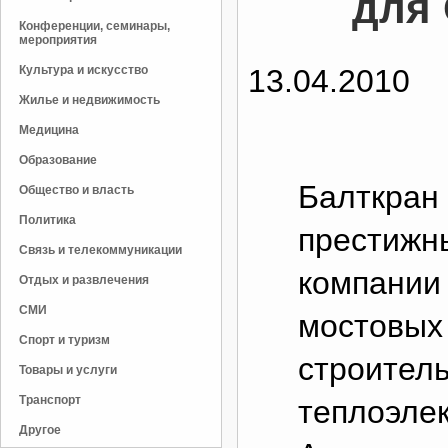
для
Конференции, семинары,
мероприятия
Культура и искусство
13.04.2010
Жилье и недвижимость
Медицина
Образование
Балткран
Общество и власть
Политика
престижны
Связь и телекоммуникации
компании
Отдых и развлечения
СМИ
мостовых
Спорт и туризм
строител
Товары и услуги
Транспорт
теплоэле
Другое