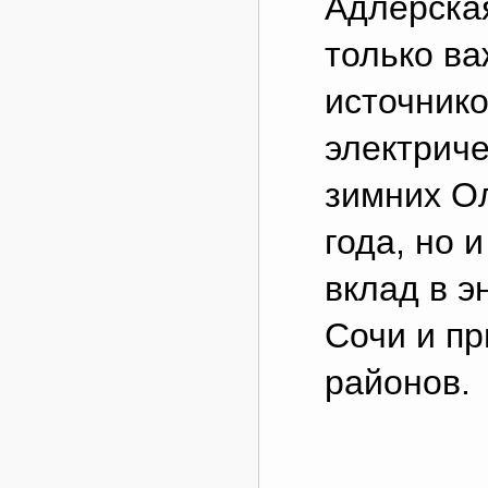
Адлерска
только в
источнико
электриче
зимних О
года, но 
вклад в э
Сочи и п
районов.