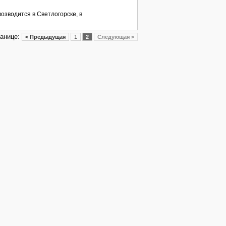
озводится в Светлогорске, в
ранице:
< Предыдущая
1
2
Следующая >