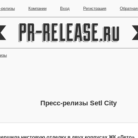
-релизы
Компании
Вход
Регистрация
Обратная
лизы
Пресс-релизы Setl City
авершила чистовую отделку в двух корпусах ЖК «Лето»