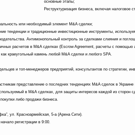
основные этапы;
Реструктуризация бизнеса, включая налоговое с
рмальность или необходимый элемент M&A сделки;
ние тенденции и традиционные инвестиционные инструменты, используе
нодательства. Антимонопольный контроль за сделками слияния и погло
ичных расчетов в M&A сделках (Escrow Agreement, расчеты с помощью а
, как краеугольный камень любой M&A сделки и любого SPA.
ельцев и топ-менеджеров предприятий, консультантов по стратегии, инв
частникам представление о последних тенденциях М&A сделок в Украине 
используемый в М&A сделках, для защиты интересов каждой из сторон с
 покупки либо продажи бизнеса.
ка”, ул. Красноармейская, 5-а (Арена Сити).
 начало регистрации в 9:00.