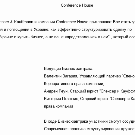
Conference House
ser & Kauffmann и компания Conference House приглашают Вас стать у
ия и поглощения в Украине: как эффективно структурировать сделку по
краине и купить бизнес, а не ваше «представление» о нем" , который со
Ведущие Бизнес-завтрака:
Валентин Загария, Управляющий партнер “Спенс
Корпоративного права компании;
Андрей Реун, Старший юрист “Спенсер и Кауффма
Виктория Пташник, Старший юрист “Спенсер и Ка
права компании
В ходе Бизнес-завтрака участники смогут обсу
Современная практика структурирования дружес