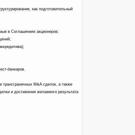
труктурирование, как подготовительный
мые в Соглашениях акционеров;
щений;
ккредитива);
ест-банкиров.
и трансграничных М&A сделок, а также
делки и достижения желаемого результата