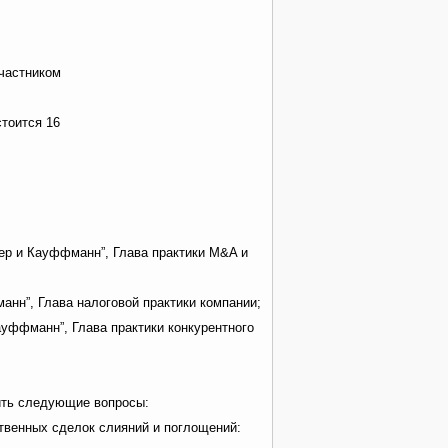
частником
стоится 16
ер и Кауффманн”, Глава практики M&A и
нн”, Глава налоговой практики компании;
уффманн”, Глава практики конкурентного
дить следующие вопросы:
твенных сделок слияний и поглощений: