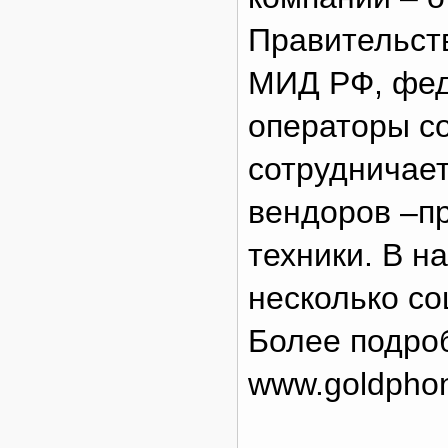
Правительст
МИД РФ, фед
операторы с
сотрудничае
вендоров –п
техники. В н
несколько со
Более подро
www.goldphon