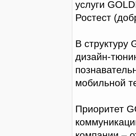
услуги GOL
Ростест (доб
В структуру
дизайн-тюни
познаватель
мобильной т
Приоритет G
коммуникаций
компании – 