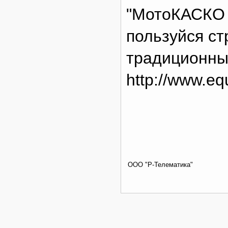
"МотоКАСКО Э
пользуйся с
традиционны
http://www.equ
ООО "Р-Телематика"