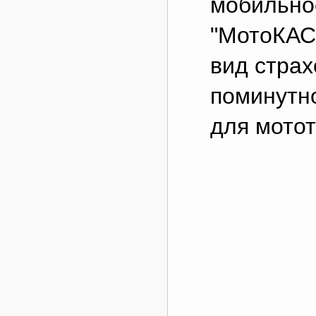
мобильно
"МотоКАС
вид стра
поминутн
для мотот