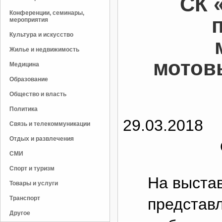
СК 
Конференции, семинары,
мероприятия
Культура и искусство
Жилье и недвижимость
мотов
Медицина
Образование
Общество и власть
Политика
29.03.2018
Связь и телекоммуникации
Отдых и развлечения
СМИ
Спорт и туризм
На выста
Товары и услуги
Транспорт
представ
Другое