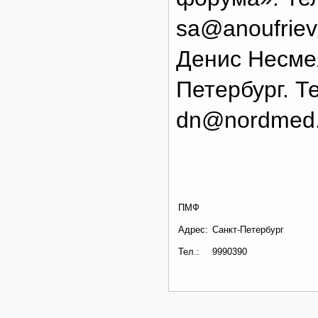
sa@anoufriev.
Денис Несме
Петербург. Те
dn@nordmed.r
ПМФ
Адрес:
Санкт-Петербург
Тел.:
9990390