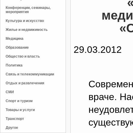
Конференции, семинары,
меди
мероприятия
Культура и искусство
«
Жилье и недвижимость
Медицина
29.03.2012
Образование
Общество и власть
Политика
Связь и телекоммуникации
Современ
Отдых и развлечения
СМИ
враче. Н
Спорт и туризм
неудовле
Товары и услуги
Транспорт
существу
Другое