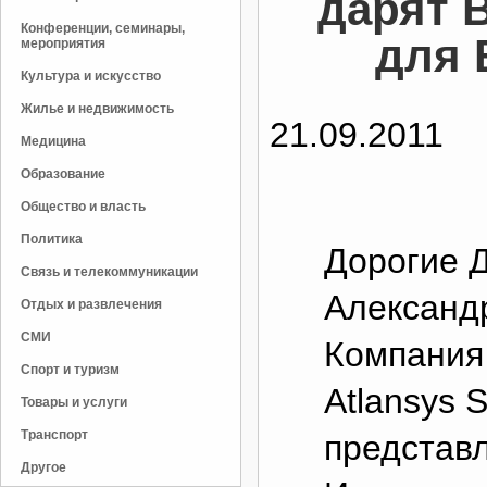
дарят 
Конференции, семинары,
для 
мероприятия
Культура и искусство
Жилье и недвижимость
21.09.2011
Медицина
Образование
Общество и власть
Политика
Дорогие Д
Связь и телекоммуникации
Александ
Отдых и развлечения
СМИ
Компания
Спорт и туризм
Atlansys 
Товары и услуги
Транспорт
представ
Другое