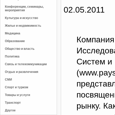
Конференции, семинары,
02.05.2011
мероприятия
Культура и искусство
Жилье и недвижимость
Медицина
Компания
Образование
Исследов
Общество и власть
Политика
Систем и
Связь и телекоммуникации
(www.pays
Отдых и развлечения
СМИ
представл
Спорт и туризм
посвящен
Товары и услуги
Транспорт
рынку. Ка
Другое