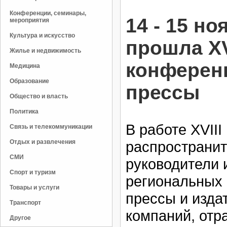
Конференции, семинары,
14 - 15 но
мероприятия
Культура и искусство
прошла XV
Жилье и недвижимость
конферен
Медицина
Образование
прессы
Общество и власть
Политика
В работе XVII
Связь и телекоммуникации
Отдых и развлечения
распространит
СМИ
руководители 
Спорт и туризм
региональных 
Товары и услуги
прессы и изда
Транспорт
компаний, отр
Другое