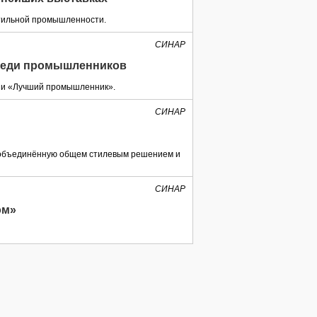
стильной промышленности.
СИНАР
среди промышленников
ции «Лучший промышленник».
СИНАР
, объединённую общем стилевым решением и
СИНАР
ом»