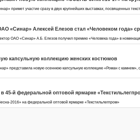
инар» примет участие сразу в двух крупнейших выставках, посвященных тек
ОАО «Синар» Алексей Елезов стал «Человеком года» 
иректор ОАО «Синар» А.Б. Елезов получил премию «Человека года» в номина
вую капсульную коллекцию женских костюмов
инар» представила новую осеннюю капсульную коллекцию «Роман с камнем»
 в 45-й федеральной оптовой ярмарке «Текстильлегпр
Весна-2016» на федеральной оптовой ярмарке «Текстильлегпром»