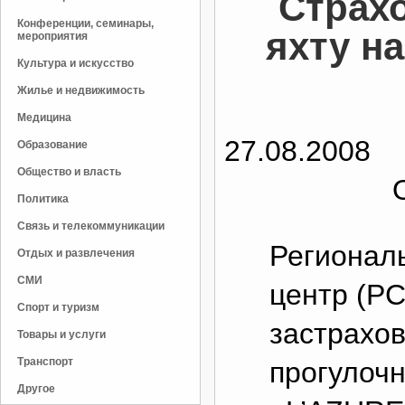
Страх
Конференции, семинары,
яхту н
мероприятия
Культура и искусство
Жилье и недвижимость
Медицина
27.08.2008
Образование
Общество и власть
Политика
Связь и телекоммуникации
Регионал
Отдых и развлечения
СМИ
центр (Р
Спорт и туризм
застрахов
Товары и услуги
Транспорт
прогулоч
Другое