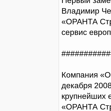
Первый заме
Владимир Чер
«ОРАНТА Стр
сервис европ
###########
Компания «О
декабря 2008
крупнейших е
«ОРАНТА Стр