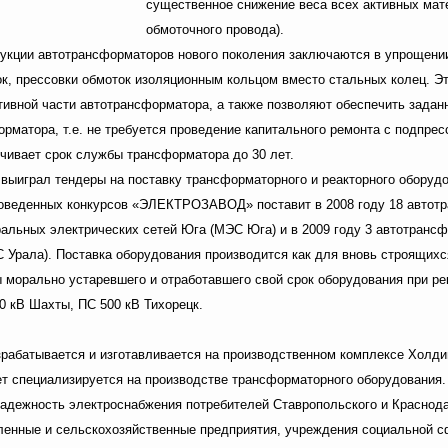
существенное снижение веса всех активных мате
обмоточного провода).
укции автотрансформаторов нового поколения заключаются в упрощении
ок, прессовки обмоток изоляционным кольцом вместо стальных колец. 
тивной части автотрансформатора, а также позволяют обеспечить задан
рматора, т.е. не требуется проведение капитального ремонта с подпресс
чивает срок службы трансформатора до 30 лет.
ыиграл тендеры на поставку трансформаторного и реакторного обору
роведенных конкурсов «ЭЛЕКТРОЗАВОД» поставит в 2008 году 18 автот
ральных электрических сетей Юга (МЭС Юга) и в 2009 году 3 автотран
 Урала). Поставка оборудования производится как для вновь строящихс
ны морально устаревшего и отработавшего свой срок оборудования при 
0 кВ Шахты, ПС 500 кВ Тихорецк.
рабатывается и изготавливается на производственном комплексе Холди
ет специализируется на производстве трансформаторного оборудования. 
адежность электроснабжения потребителей Ставропольского и Краснодар
ленные и сельскохозяйственные предприятия, учреждения социальной 