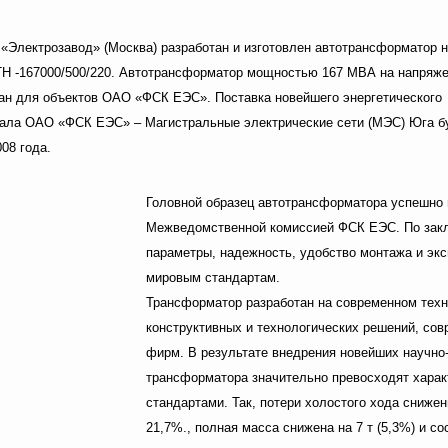
«Электрозавод» (Москва) разработан и изготовлен автотрансформатор н
ТН -167000/500/220. Автотрансформатор мощностью 167 МВА на напряже
ан для объектов ОАО «ФСК ЕЭС». Поставка новейшего энергетического
ала ОАО «ФСК ЕЭС» – Магистральные электрические сети (МЭС) Юга б
08 года.
Головной образец автотрансформатора успешно 
Межведомственной комиссией ФСК ЕЭС. По закл
параметры, надежность, удобство монтажа и эк
мировым стандартам.
Трансформатор разработан на современном техн
конструктивных и технологических решений, со
фирм. В результате внедрения новейших научно-
трансформатора значительно превосходят харак
стандартами. Так, потери холостого хода снижен
21,7%., полная масса снижена на 7 т (5,3%) и со