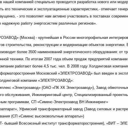
в нашей компанией специально проводится разработка нового или моде
ть его технические и эксплуатационные характеристики,- отмечает ген
ущенко, - это позволяет нам активно участвовать в поставках современ
 надежную работу энергосистем различных регионов».
ЗАВОД» (Москва) - крупнейшая в России многопрофильная интегрирова
ов строительства, реконструкции и модернизации объектов энергетики.
водит более 3500 наименований энергетического оборудования: от тр
нной техники. По итогам 2007 года объем продаж предприятий компании
компании работают более 4,5 тыс. чел. В 2008 году Холдинговая компани
нсформаторостроения Московский «ЭЛЕКТРОЗАВОД» был введен в эксплу
Холдинговой компании «ЭЛЕКТРОЗАВОД»:
мплекс «Электрозавод» (ОАО «ПК ХК Электрозавод»), Завод обмоточны
го обслуживания, Инжиниринговый центр, Специализированный проектный
нным программам, СП «Сименс-Электрозавод ВН Инжиниринг»
оаппарат», Уфимский трансформаторный завод (Завод силовых и распр
вания (СП «Сименс высоковольтные аппараты»)
ВИТ- бывший Всесоюзный институт трансформаторостроения), «ВИТ – Э