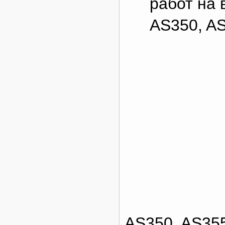
работ на
AS350, AS
AS350, AS355