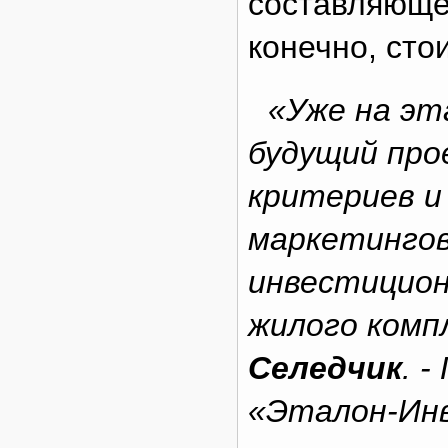
составляющей
конечно, ст
«Уже на эт
будущий про
критериев и
маркетингов
инвестицион
жилого комп
Селедчик
. 
«Эталон-Ин