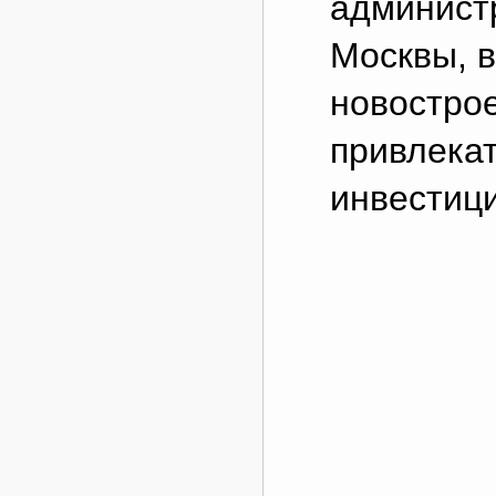
админист
Москвы, в
новострое
привлека
инвестиц