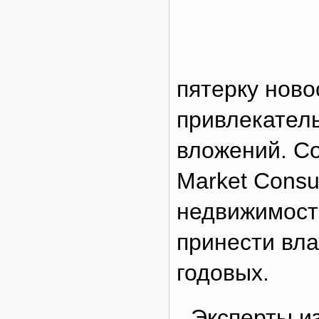
пятерку ново
привлекател
вложений. С
Market Consu
недвижимост
принести вл
годовых.
Эксперты и