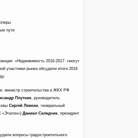
лоперы
ные пути
ренция «Недвижимость 2016-2017: смогут
рой участники рынка обсудили итоги 2016
ду.
ие: министр строительства и ЖКХ РФ
ксандр Плутник
, руководитель
осквы
Сергей Левкин
, генеральный
К «Эталон»)
Даниил Селедчик
, президент
судили вопросы градостроительного