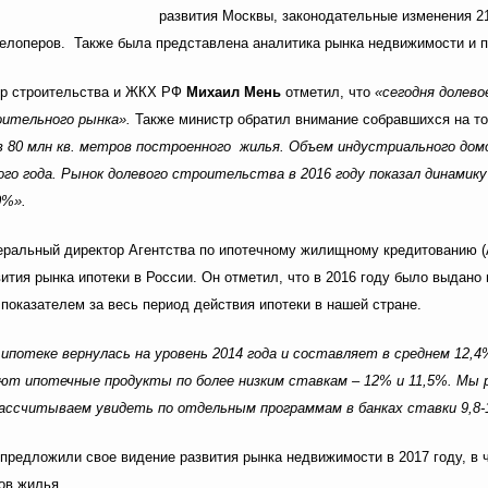
развития Москвы, законодательные изменения 
елоперов. Также была представлена аналитика рынка недвижимости и пр
тр строительства и ЖКХ РФ
Михаил Мень
отметил, что
«сегодня долев
оительного рынка».
Также министр обратил внимание собравшихся на то
в 80 млн кв. метров построенного жилья. Объем индустриального дом
ного года. Рынок долевого строительства в 2016 году показал динамик
0%».
неральный директор Агентства по ипотечному жилищному кредитованию
тия рынка ипотеки в России. Он отметил, что в 2016 году было выдано 
 показателем за весь период действия ипотеки в нашей стране.
 ипотеке вернулась на уровень 2014 года и составляет в среднем 12,
гают ипотечные продукты по более низким ставкам – 12% и 11,5%. Мы
рассчитываем увидеть по отдельным программам в банках ставки 9,8-
предложили свое видение развития рынка недвижимости в 2017 году, в ч
ов жилья.