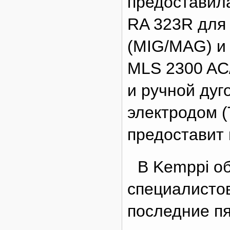
предоставил
RA 323R для
(MIG/MAG) и
MLS 2300 AC/
и ручной дуг
электродом 
предоставит 
В Kemppi о
специалистов
последние п