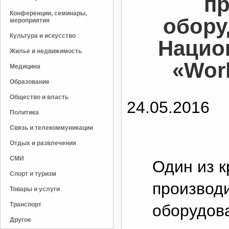
пр
Конференции, семинары,
обору
мероприятия
Культура и искусство
Нацио
Жилье и недвижимость
«Worl
Медицина
Образование
Общество и власть
24.05.2016
Политика
Связь и телекоммуникации
Отдых и развлечения
СМИ
Один из 
Спорт и туризм
производ
Товары и услуги
Транспорт
оборудов
Другое