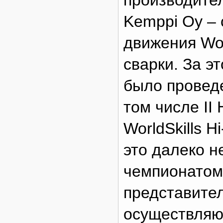
производите
Kemppi Oy –
движения Wor
сварки. За э
было проведе
том числе I
WorldSkills H
это далеко н
чемпионатом
представите
осуществляю