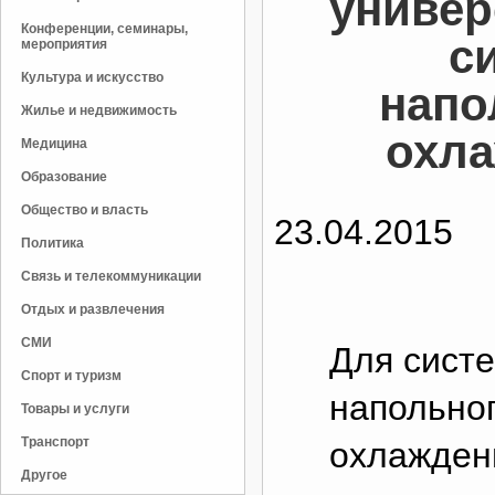
универ
Конференции, семинары,
с
мероприятия
Культура и искусство
напо
Жилье и недвижимость
охл
Медицина
Образование
Общество и власть
23.04.2015
Политика
Связь и телекоммуникации
Отдых и развлечения
СМИ
Для систе
Спорт и туризм
напольног
Товары и услуги
Транспорт
охлажден
Другое