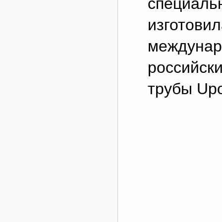
специаль
изготовил
междунар
российск
трубы Upo