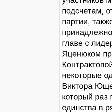
участников м
подсчетам, о
партии, такж
принадлежно
главе с лиде
Яценюком пр
Контрактово
некоторые о
Виктора Юще
который раз
единства в р