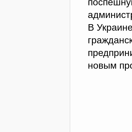
поспешн
админист
В Украине
гражданск
предприни
новым пр