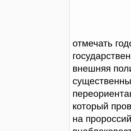
отмечать го
государствен
внешняя поли
существенны
переориентац
который про
на пророссий