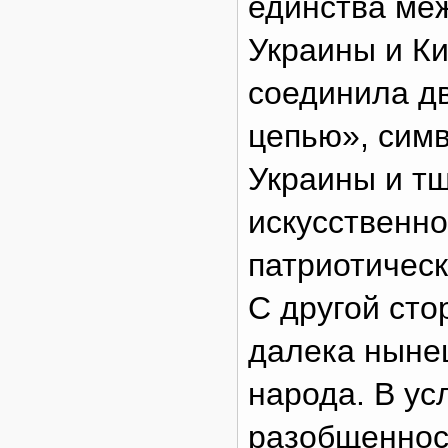
единства ме
Украины и К
соединила дв
цепью», сим
Украины и тщ
искусственно
патриотическ
С другой сто
далека нынеш
народа. В ус
разобщеннос