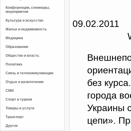
Конференции, семинары,
мероприятия
Культура и искусство
09.02.2011
Жилье и недвижимость
Медицина
Образование
Внешнепо
Общество и власть
Политика
ориентац
Связь и телекоммуникации
без курса
Отдых и развлечения
СМИ
города во
Спорт и туризм
Украины 
Товары и услуги
Транспорт
цепи». П
Другое