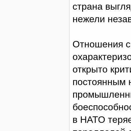
страна выгля
нежели неза
Отношения с
охарактеризо
открыто крит
постоянным 
промышленны
боеспособнос
в НАТО теря