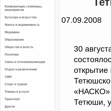
Те
Конференции, семинары,
мероприятия
Культура и искусство
07.09.2008
Жилье и недвижимость
Медицина
Образование
30 август
Общество и власть
Политика
состояло
Связь и телекоммуникации
открытие
Отдых и развлечения
СМИ
Тетюшско
Спорт и туризм
«НАСКО» п
Товары и услуги
Транспорт
Тетюши, ул
Другое