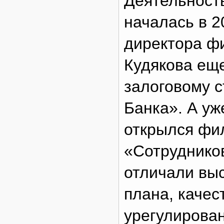
Деятельност
началась в 2
директора ф
Кудякова еще
залоговому 
Банка». А уж
открылся фи
«Сотруднико
отличали вы
плана, качес
урегулирован