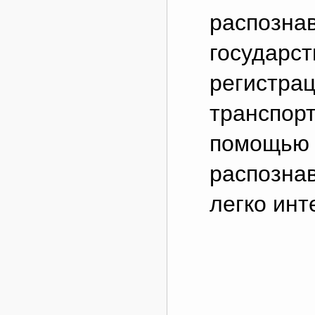
распозна
государс
регистра
транспорт
помощью 
распозна
легко инт