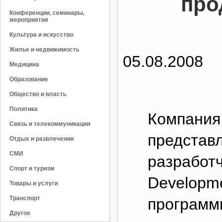
про
Конференции, семинары,
мероприятия
Культура и искусство
Жилье и недвижимость
05.08.2008
Медицина
Образование
Общество и власть
Политика
Компани
Связь и телекоммуникации
представ
Отдых и развлечения
СМИ
разработч
Спорт и туризм
Developme
Товары и услуги
Транспорт
программ
Другое