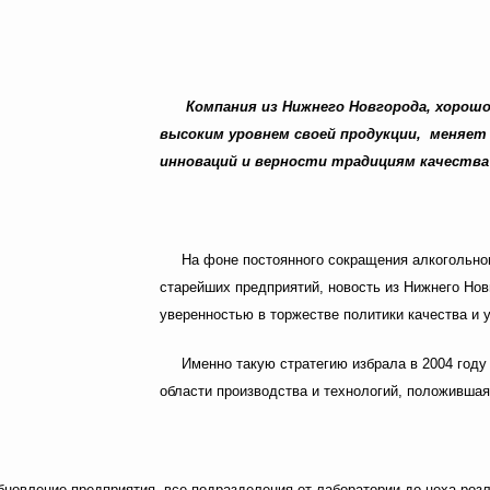
Компания из Нижнего Новгорода, хорошо
высоким уровнем своей продукции, меняет
инноваций и верности традициям качества
На фоне постоянного сокращения алкогольног
старейших предприятий, новость из Нижнего Но
уверенностью в торжестве политики качества и 
Именно такую стратегию избрала в 2004 году
области производства и технологий, положивша
бновление предприятия, все подразделения от лаборатории до цеха ро