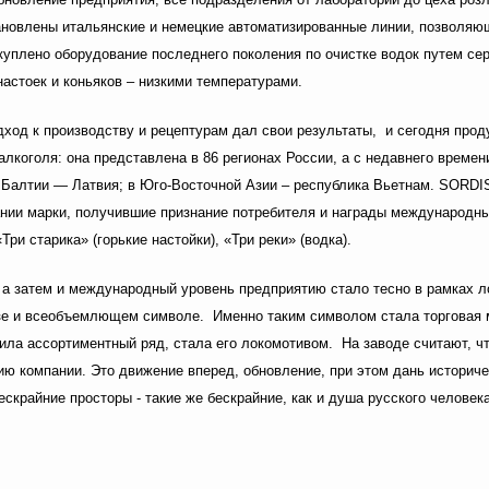
новлены итальянские и немецкие автоматизированные линии, позволяю
акуплено оборудование последнего поколения по очистке водок путем се
настоек и коньяков – низкими температурами.
дход к производству и рецептурам дал свои результаты, и сегодня про
алкоголя: она представлена в 86 регионах России, а с недавнего време
х Балтии — Латвия; в Юго-Восточной Азии – республика Вьетнам. SORDIS
ании марки, получившие признание потребителя и награды международны
Три старика» (горькие настойки), «Три реки» (водка).
а затем и международный уровень предприятию стало тесно в рамках л
азе и всеобъемлющем символе. Именно таким символом стала торговая 
ила ассортиментный ряд, стала его локомотивом. На заводе считают, ч
 компании. Это движение вперед, обновление, при этом дань историче
бескрайние просторы - такие же бескрайние, как и душа русского челове