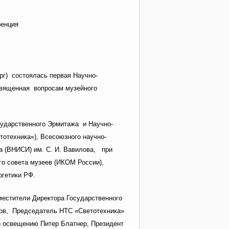
ренция
рг) состоялась первая Научно-
священная вопросам музейного
сударственного Эрмитажа и Научно-
отехника»), Всесоюзного научно-
а (ВНИСИ) им. С. И. Вавилова, при
о совета музеев (ИКОМ России),
ргетики РФ.
естители Директора Государственного
нов, Председатель НТС «Светотехника»
о освещению Питер Блатнер, Президент