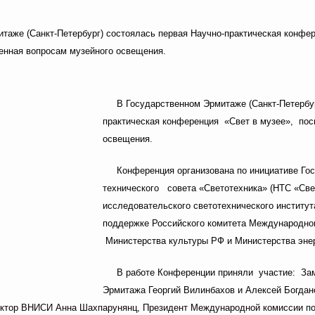
таже (Санкт-Петербург) состоялась первая Научно-практическая конфе
енная вопросам музейного освещения.
В Государственном Эрмитаже (Санкт-Петербу
практическая конференция «Свет в музее», по
освещения.
Конференция организована по инициативе Го
технического совета «Светотехника» (НТС «Свет
исследовательского светотехнического институт
поддержке Российского комитета Международног
Министерства культуры РФ и Министерства эне
В работе Конференции приняли участие: Зам
Эрмитажа Георгий Вилинбахов и Алексей Богда
ректор ВНИСИ Анна Шахпарунянц, Президент Международной комиссии п