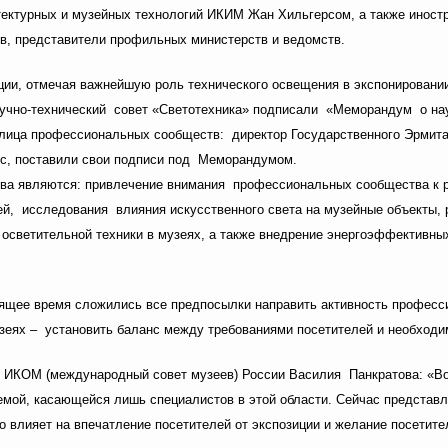
ектурных и музейных технологий ИКИМ Жан Хильгерсом, а также иностр
в, представители профильных министерств и ведомств.
ии, отмечая важнейшую роль технического освещения в экспонировании
учно-технический совет «Светотехника» подписали «Меморандум о нау
 лица профессиональных сообществ: директор Государственного Эрмит
ос, поставили свои подписи под Меморандумом.
ва являются: привлечение внимания профессиональных сообщества к р
ей, исследования влияния искусственного света на музейные объекты, р
ы осветительной техники в музеях, а также внедрение энергоэффективн
ящее время сложились все предпосылки направить активность професс
зеях – установить баланс между требованиями посетителей и необходи
 ИКОМ (международный совет музеев) России Василия Панкратова: «Во
темой, касающейся лишь специалистов в этой области. Сейчас представ
о влияет на впечатление посетителей от экспозиции и желание посетите