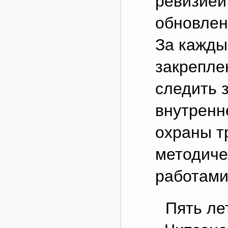
ревизией
обновлен
За кажды
закрепле
следить 
внутренн
охраны т
методиче
работами
Пять ле