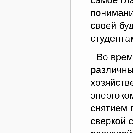
самое гл
понимани
своей бу
студента
Во врем
различны
хозяйств
энергоко
снятием 
сверкой 