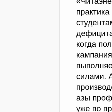
«Читаэне
практика 
студента
дефицита
когда по
кампания
выполняе
силами. 
производ
азы проф
уже во в