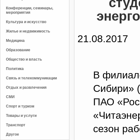
студ
Конференции, семинары,
энерг
мероприятия
Культура и искусство
Жилье и недвижимость
21.08.2017
Медицина
Образование
Общество и власть
Политика
В филиа
Связь и телекоммуникации
Сибири» 
Отдых и развлечения
СМИ
ПАО «Росс
Спорт и туризм
«Читаэне
Товары и услуги
Транспорт
сезон раб
Другое