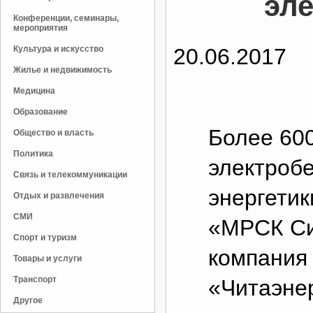
эл
Конференции, семинары,
мероприятия
Культура и искусство
20.06.2017
Жилье и недвижимость
Медицина
Образование
Более 600
Общество и власть
Политика
электроб
Связь и телекоммуникации
энергети
Отдых и развлечения
СМИ
«МРСК Си
Спорт и туризм
компания 
Товары и услуги
Транспорт
«Читаэнер
Другое