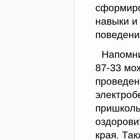
сформиро
навыки и
поведени
Напомни
87-33 мо
проведен
электроб
пришколь
оздорови
края. Та