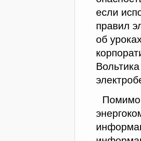
если исп
правил э
об уроках
корпорат
Вольтика
электроб
Помимо 
энергоко
информац
информац