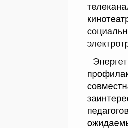
телеканал
кинотеат
социальн
электрот
Энергет
профилак
совместн
заинтере
педагого
ожидаемы