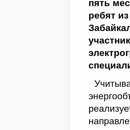
пять мес
ребят из
Забайкал
участни
электро
специал
Учитыва
энергооб
реализуе
направле