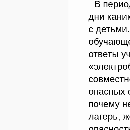
В перио
дни кани
с детьми.
обучающе
ответы у
«электро
совместн
опасных 
почему н
лагерь, 
опасност