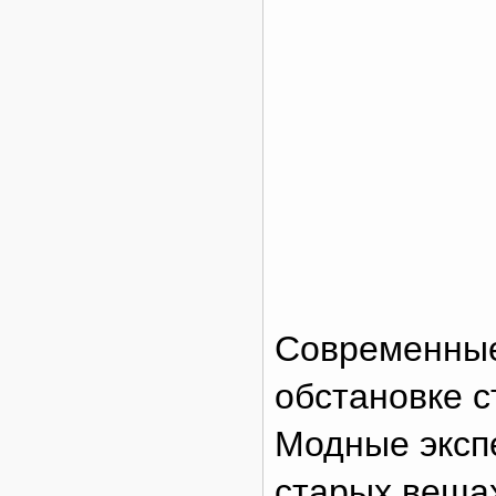
Современны
обстановке с
Модные экспе
старых веща