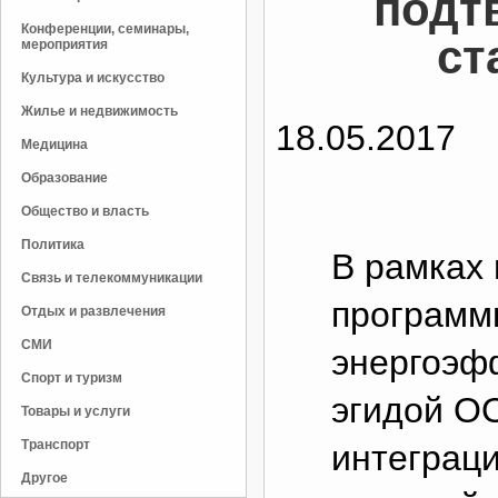
подт
Конференции, семинары,
ст
мероприятия
Культура и искусство
Жилье и недвижимость
18.05.2017
Медицина
Образование
Общество и власть
Политика
В рамках
Связь и телекоммуникации
программ
Отдых и развлечения
СМИ
энергоэф
Спорт и туризм
эгидой ОО
Товары и услуги
Транспорт
интеграци
Другое