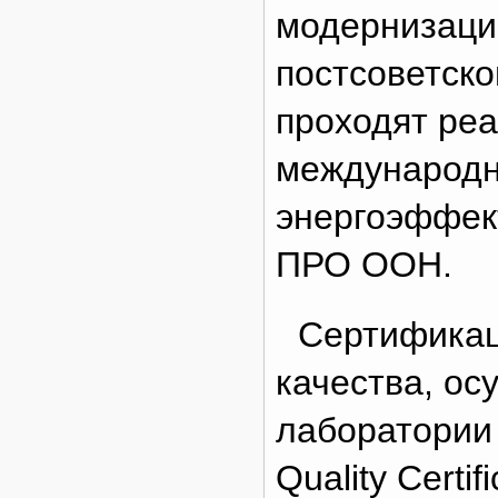
модернизаци
постсоветско
проходят ре
международн
энергоэффек
ПРО ООН.
Сертификац
качества, ос
лаборатории S
Quality Certi