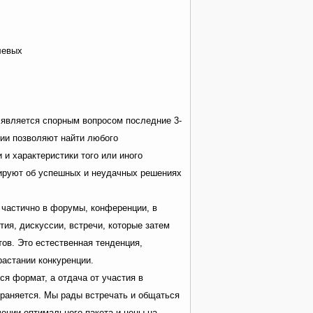
левых
 является спорным вопросом последние 3-
гии позволяют найти любого
 и характеристики того или иного
ируют об успешных и неудачных решениях
частично в форумы, конференции, в
тия, дискуссии, встречи, которые затем
ов. Это естественная тенденция,
астании конкуренции.
я формат, а отдача от участия в
храняется. Мы рады встречать и общаться
чении оптимального пакета и цены на