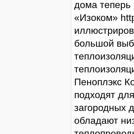
дома теперь 
«Изоком» http
иллюстриров
большой выб
теплоизоляц
теплоизоляц
Пеноплэкс К
подходят для
загородных д
обладают ни
теплопроводн