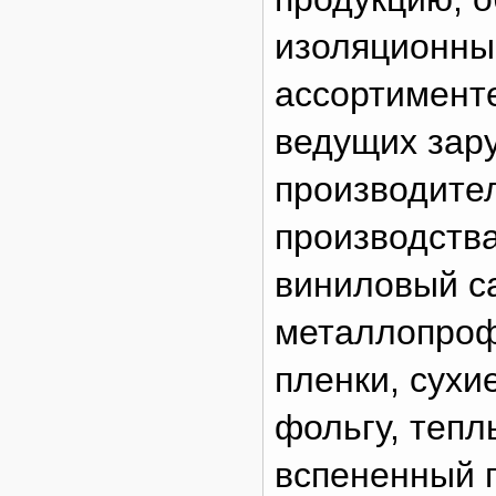
изоляционны
ассортимент
ведущих зар
производител
производства
виниловый с
металлопроф
пленки, сухи
фольгу, тепл
вспененный п