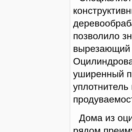
конструктив
деревообраб
позволило з
вырезающий 
Оцилиндрова
уширенный п
уплотнитель
продуваемос
Дома из оц
рядом преиму