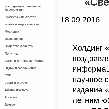
«Све
Конференции, семинары,
мероприятия
Культура и искусство
18.09.2016
Жилье и недвижимость
Медицина
Образование
Холдинг 
Общество и власть
Политика
поздравля
Связь и телекоммуникации
информац
Отдых и развлечения
СМИ
научное с
Спорт и туризм
издание «
Товары и услуги
Транспорт
летним ю
Другое