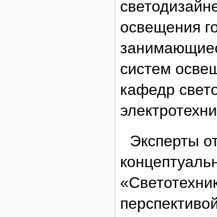
светодизайн
освещения го
занимающиес
систем освещ
кафедр свето
электротехни
Эксперты о
концептуаль
«Светотехник
перспективо