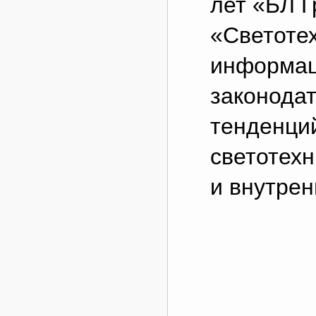
лет «БЛ Г
«Светотех
информац
законода
тенденци
светотехн
и внутрен