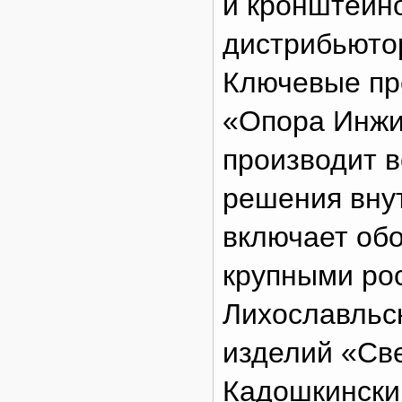
и кронштейн
дистрибьюто
Ключевые пр
«Опора Инжи
производит в
решения внут
включает об
крупными ро
Лихославльс
изделий «Св
Кадошкински