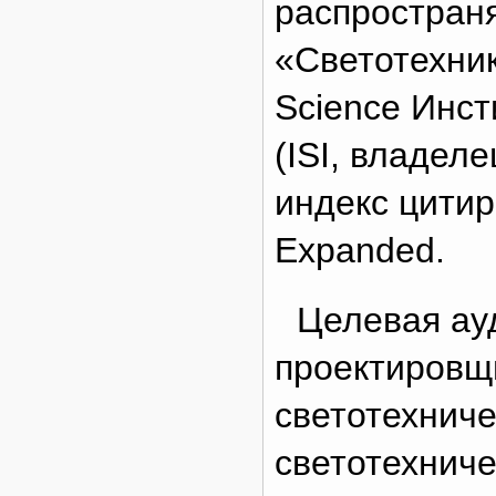
распространя
«Светотехник
Science Инс
(ISI, владеле
индекс цитир
Expanded.
Целевая ау
проектировщ
светотехниче
светотехниче