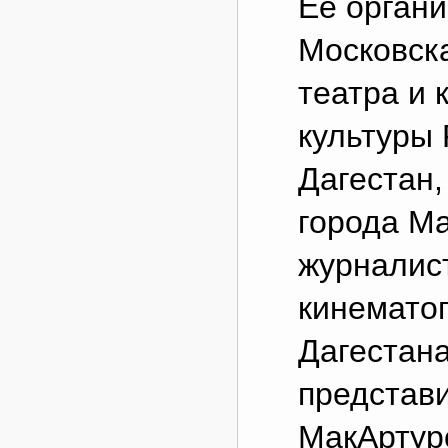
Ее органи
Московска
театра и 
культуры
Дагестан
города М
журналис
кинемато
Дагестана
представ
МакАртур