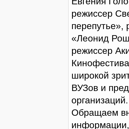
Евгения Голо
режиссер Св
перепутье», 
«Леонид Рош
режиссер Ак
Кинофестива
широкой зрит
ВУЗов и пре
организаций.
Обращаем вн
информации,