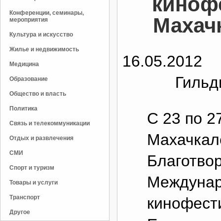
киноф
Конференции, семинары,
Махачк
мероприятия
Культура и искусство
Жилье и недвижимость
16.05.2012
Медицина
Гильд
Образование
Общество и власть
Политика
С 23 по 2
Связь и телекоммуникации
Махачкал
Отдых и развлечения
СМИ
Благотво
Спорт и туризм
Междунар
Товары и услуги
Транспорт
кинофест
Другое