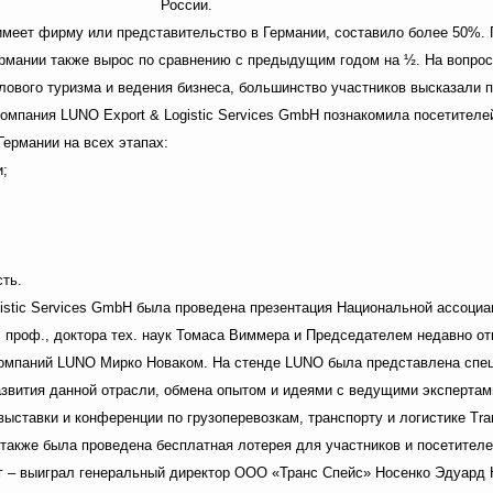
России.
 имеет фирму или представительство в Германии, составило более 50%.
ермании также вырос по сравнению с предыдущим годом на ½. На вопрос
елового туризма и ведения бизнеса, большинство участников высказали
омпания LUNO Export & Logistic Services GmbH познакомила посетителей
ермании на всех этапах:
и;
сть.
istic Services GmbH была проведена презентация Национальной ассоциац
 проф., доктора тех. наук Томаса Виммера и Председателем недавно о
мпаний LUNO Мирко Новаком. На стенде LUNO была представлена специ
звития данной отрасли, обмена опытом и идеями с ведущими экспертами
ыставки и конференции по грузоперевозкам, транспорту и логистике Tr
H также была проведена бесплатная лотерея для участников и посетителе
рг – выиграл генеральный директор ООО «Транс Спейс» Носенко Эдуард 