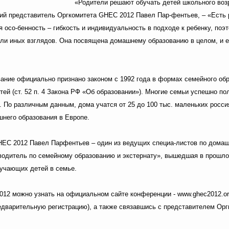
«Родители решают обучать детей школьного воз
кий представитель Оргкомитета GHEC 2012 Павел Пар-фентьев, – «Есть 
 осо-бенность – гибкость и индивидуальность в подходе к ребенку, поэ
или иных взглядов. Она посвящена домашнему образованию в целом, и 
ание официально признано законом с 1992 года в формах семейного обр
тей (ст. 52 п. 4 Закона РФ «Об образовании»). Многие семьи успешно п
т. По различным данным, дома учатся от 25 до 100 тыс. маленьких росси
шнего образования в Европе.
HEC 2012 Павел Парфентьев – один из ведущих специа-листов по домаш
водитель по семейному образованию и экстернату», вышедшая в прошло
бучающих детей в семье.
12 можно узнать на официальном сайте конференции - www.ghec2012.or
едварительную регистрацию), а также связавшись с представителем Орг