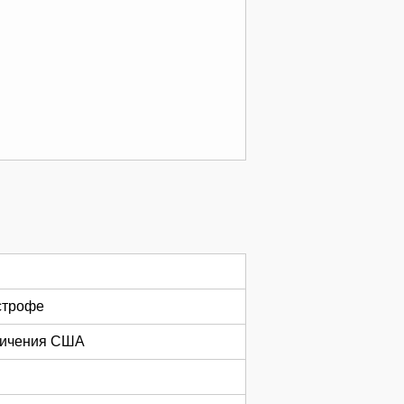
астрофе
аничения США