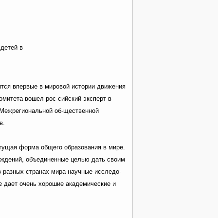
детей в
тся впервые в мировой истории движения
омитета вошел рос-сийский эксперт в
 Межрегиональной об-щественной
в.
тущая форма общего образования в мире.
еждений, объединенные целью дать своим
в разных странах мира научные исследо-
е дает очень хорошие академические и