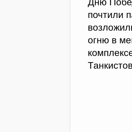
Дню Побе
почтили п
возложил
огню в м
комплекс
Танкистов