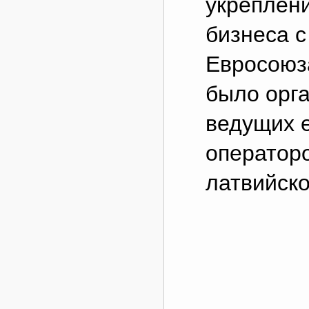
укреплени
бизнеса с
Евросоюз
было орг
ведущих 
операторо
латвийск