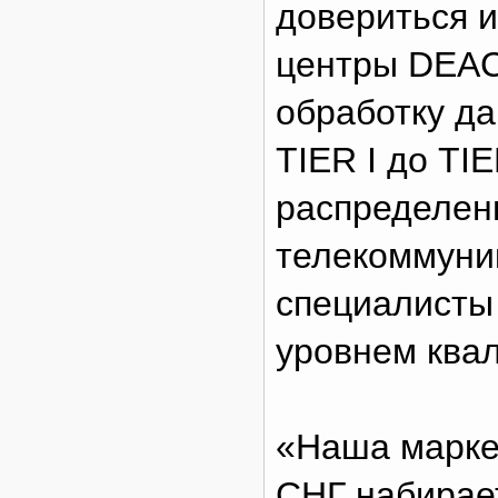
довериться и
центры DEAC
обработку да
TIER I до TI
распределен
телекоммуник
специалисты
уровнем ква
«Наша марке
СНГ набирае