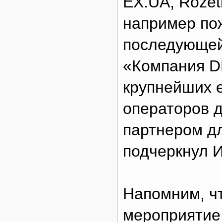
EX.UA, Rozet
например пож
последующей
«Компания D
крупнейших 
операторов 
партнером дл
подчеркнул И
Напомним, чт
мероприятие,