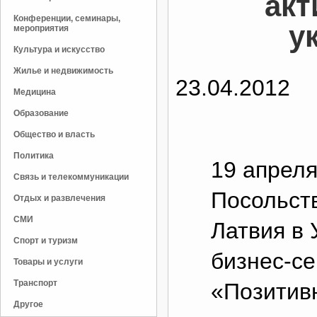
акт
Конференции, семинары,
у
мероприятия
Культура и искусство
Жилье и недвижимость
23.04.2012
Медицина
Образование
Общество и власть
Политика
19 апреля 
Связь и телекоммуникации
Посольст
Отдых и развлечения
СМИ
Латвия в 
Спорт и туризм
бизнес-с
Товары и услуги
Транспорт
«Позитив
Другое