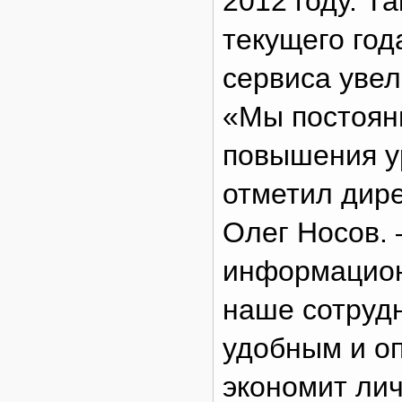
2012 году. Та
текущего год
сервиса увел
«Мы постоян
повышения ур
отметил дир
Олег Носов.
информацион
наше сотруд
удобным и оп
экономит лич