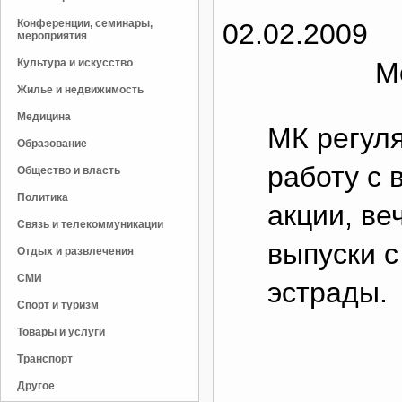
Конференции, семинары,
02.02.2009
мероприятия
Культура и искусство
М
Жилье и недвижимость
Медицина
МК регул
Образование
работу с 
Общество и власть
Политика
акции, ве
Связь и телекоммуникации
выпуски с
Отдых и развлечения
СМИ
эстрады.
Спорт и туризм
Товары и услуги
Транспорт
Другое