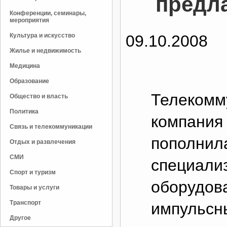
предла
Конференции, семинары,
мероприятия
Культура и искусство
09.10.2008
Жилье и недвижимость
Медицина
Образование
Телекомм
Общество и власть
Политика
компания
Связь и телекоммуникации
пополнил
Отдых и развлечения
СМИ
специали
Спорт и туризм
оборудова
Товары и услуги
Транспорт
импульсн
Другое