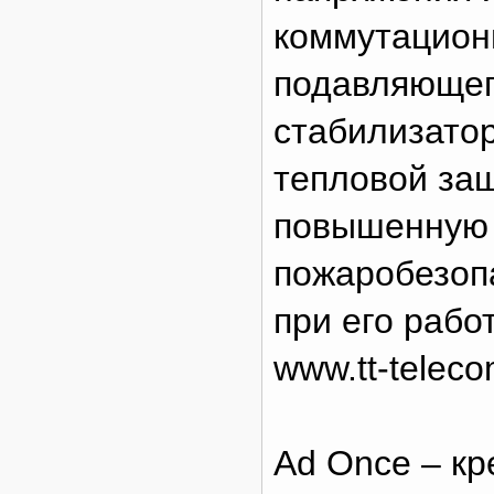
коммутационн
подавляющег
стабилизато
тепловой защ
повышенную 
пожаробезоп
при его рабо
www.tt-teleco
Ad Once – кр